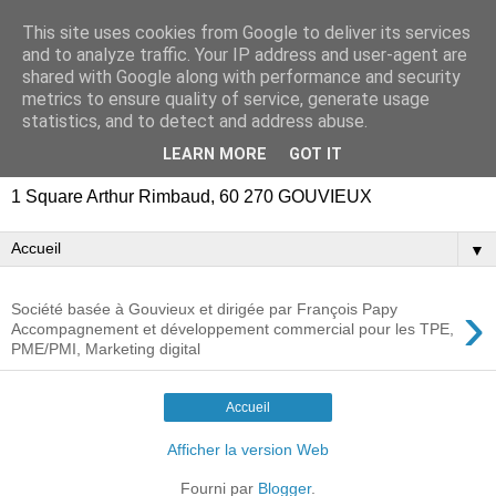
This site uses cookies from Google to deliver its services
CM2L : Accompagnement
and to analyze traffic. Your IP address and user-agent are
shared with Google along with performance and security
et Développement
metrics to ensure quality of service, generate usage
statistics, and to detect and address abuse.
Commercial
LEARN MORE
GOT IT
1 Square Arthur Rimbaud, 60 270 GOUVIEUX
▼
›
Société basée à Gouvieux et dirigée par François Papy
Accompagnement et développement commercial pour les TPE,
PME/PMI, Marketing digital
Accueil
Afficher la version Web
Fourni par
Blogger
.